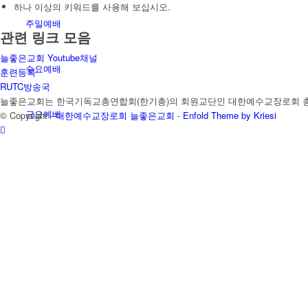
하나 이상의 키워드를 사용해 보십시오.
주일예배
관련 링크 모음
늘좋은교회 Youtube채널
수요예배
훈련등록
RUTC방송국
늘좋은교회는 한국기독교총연합회(한기총)의 회원교단인 대한예수교장로회 총
금요예배
© Copyright -
대한예수교장로회 늘좋은교회
-
Enfold Theme by Kriesi
새벽기도회
훈련메시지
언약기도문
교회소식