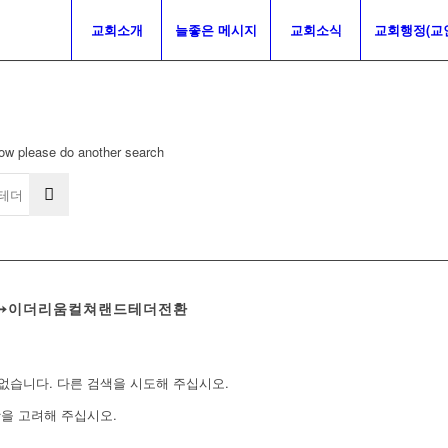
교회소개
늘좋은 메시지
교회소식
교회행정(교
elow please do another search
H♢➙이더리움컬쳐랜드테더전환
없습니다. 다른 검색을 시도해 주십시오.
항을 고려해 주십시오.