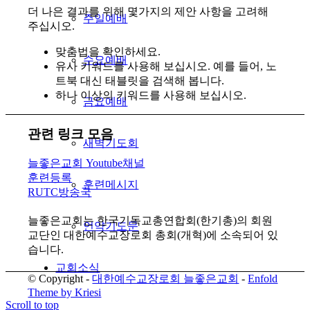
더 나은 결과를 위해 몇가지의 제안 사항을 고려해
주일예배
주십시오.
맞춤법을 확인하세요.
수요예배
유사 키워드를 사용해 보십시오. 예를 들어, 노
트북 대신 태블릿을 검색해 봅니다.
하나 이상의 키워드를 사용해 보십시오.
금요예배
관련 링크 모음
새벽기도회
늘좋은교회 Youtube채널
훈련등록
훈련메시지
RUTC방송국
늘좋은교회는 한국기독교총연합회(한기총)의 회원
언약기도문
교단인 대한예수교장로회 총회(개혁)에 소속되어 있
습니다.
교회소식
© Copyright -
대한예수교장로회 늘좋은교회
-
Enfold
Theme by Kriesi
Scroll to top
교회소식